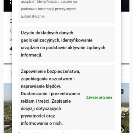
urządzeń, Identyfikacja urządzeń na
50 000 zł
podstawie informacji przesyłanych
automatycznie.
Obiekt premium/ warszawska Praga
Szwedzka, Warszawa, Polska
Użycie dokładnych danych
geolokalizacyjnych, Identyfikowanie
LOKALE UŻYTKOWE, NIERUCHOMOŚCI KOMERCYJNE
urządzeń na podstawie aktywnie żądanych
443.00
informacji.
m²
Zapewnienie bezpieczeństwa,
Magdalena Ochabska-Lechwar
3 dni temu
zapobieganie oszustwom i
naprawianie błędów,
NA SPRZEDAŻ
RYNEK WTÓRNY
Dostarczanie i prezentowanie
Zawsze aktywne
reklam i treści, Zapisanie
decyzji dotyczących
prywatności oraz
informowanie o nich.