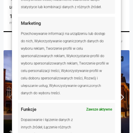
statystyce lub kombinacji danych z różnych źródeł.
LOKALE UŻYTKOWE, NIERUCHOMOŚCI KOMERCYJNE
1530.00
m²
Marketing
Przechowywanie informacji na urządzeniu lub dostęp
Łukasz Czaja
3 dni temu
do nich, Wykorzystywanie ograniczonych danych do
wyboru reklam, Tworzenie profili w celu
spersonalizowanych reklam, Wykorzystanie profili do
NA SPRZEDAŻ
RYNEK WTÓRNY
wyboru spersonalizowanych reklam, Tworzenie profili w
celu personalizacji treści, Wykorzystywanie profili w
celu doboru spersonalizowanych treści, Rozwój i
ulepszanie usług, Wykorzystywanie ograniczonych
danych do wyboru treści.
Funkcje
Zawsze aktywne
Dopasowanie i łączenie danych z
innych źródeł, Łączenie różnych
22 150 000 zł