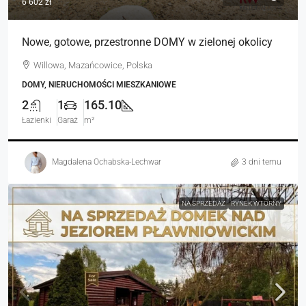
6 602 zł
Nowe, gotowe, przestronne DOMY w zielonej okolicy
Willowa, Mazańcowice, Polska
DOMY, NIERUCHOMOŚCI MIESZKANIOWE
2
1
165.10
Łazienki
Garaż
m²
Magdalena Ochabska-Lechwar
3 dni temu
NA SPRZEDAŻ
RYNEK WTÓRNY