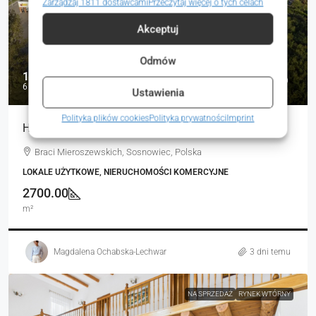
Zarządzaj 1811 dostawcami
Przeczytaj więcej o tych celach
Akceptuj
Odmów
18 800 000 zł
6 963 zł
Ustawienia
Polityka plików cookies
Polityka prywatności
Imprint
Hala Produkcyjna z zapleczem na sprzedaż
Braci Mieroszewskich, Sosnowiec, Polska
LOKALE UŻYTKOWE, NIERUCHOMOŚCI KOMERCYJNE
2700.00
m²
Magdalena Ochabska-Lechwar
3 dni temu
NA SPRZEDAŻ
RYNEK WTÓRNY