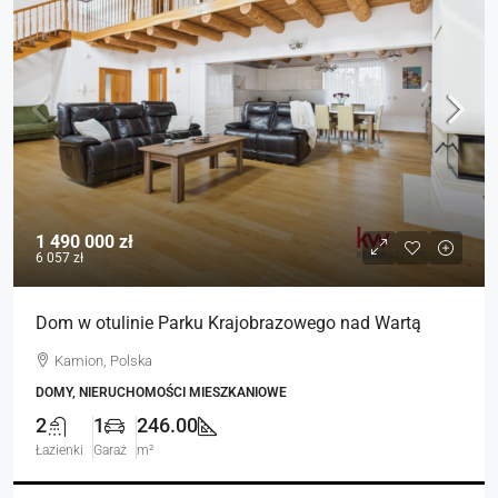
1 490 000 zł
6 057 zł
Dom w otulinie Parku Krajobrazowego nad Wartą
Kamion, Polska
DOMY, NIERUCHOMOŚCI MIESZKANIOWE
2
1
246.00
Łazienki
Garaż
m²