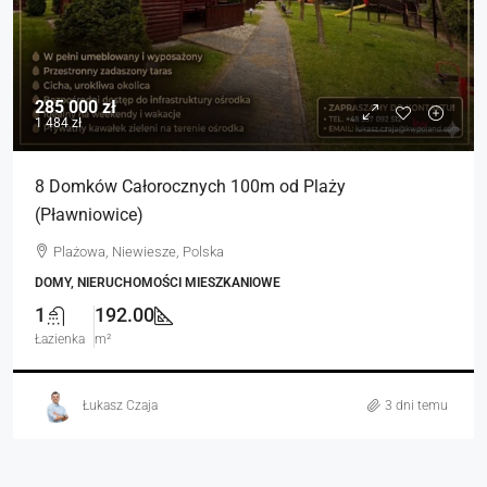
285 000 zł
1 484 zł
8 Domków Całorocznych 100m od Plaży
(Pławniowice)
Plażowa, Niewiesze, Polska
DOMY, NIERUCHOMOŚCI MIESZKANIOWE
1
192.00
Łazienka
m²
Łukasz Czaja
3 dni temu