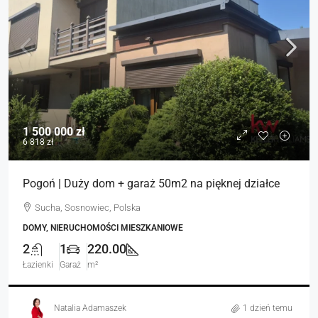
1 500 000 zł
6 818 zł
Pogoń | Duży dom + garaż 50m2 na pięknej działce
Sucha, Sosnowiec, Polska
DOMY, NIERUCHOMOŚCI MIESZKANIOWE
2
1
220.00
Łazienki
Garaż
m²
Natalia Adamaszek
1 dzień temu