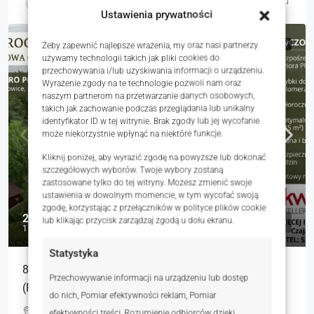
Magdalena Ochabska-Lechwar
3 dni temu
Ustawienia prywatności
NA SPRZEDAŻ
RYNEK WTÓRNY
Żeby zapewnić najlepsze wrażenia, my oraz nasi partnerzy
używamy technologii takich jak pliki cookies do
przechowywania i/lub uzyskiwania informacji o urządzeniu.
Wyrażenie zgody na te technologie pozwoli nam oraz
naszym partnerom na przetwarzanie danych osobowych,
takich jak zachowanie podczas przeglądania lub unikalny
identyfikator ID w tej witrynie. Brak zgody lub jej wycofanie
może niekorzystnie wpłynąć na niektóre funkcje.
Kliknij poniżej, aby wyrazić zgodę na powyższe lub dokonać
szczegółowych wyborów. Twoje wybory zostaną
zastosowane tylko do tej witryny. Możesz zmienić swoje
ustawienia w dowolnym momencie, w tym wycofać swoją
zgodę, korzystając z przełączników w polityce plików cookie
2 190 000 zł
lub klikając przycisk zarządzaj zgodą u dołu ekranu.
1 431 zł
Statystyka
8 Domków Całorocznych 100m od Plaży
Przechowywanie informacji na urządzeniu lub dostęp
(Pławniowice)
do nich, Pomiar efektywności reklam, Pomiar
Plażowa, Niewiesze, Polska
efektywności treści, Rozumienie odbiorców dzięki