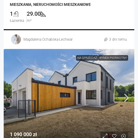
MIESZKANIA, NIERUCHOMOŚCI MIESZKANIOWE
1
29.00
Łazienka
m²
Magdalena Ochabska-Lechwar
3 dni temu
NA SPRZEDAŻ
RYNEK PIERWOTNY
1 090 000 zł