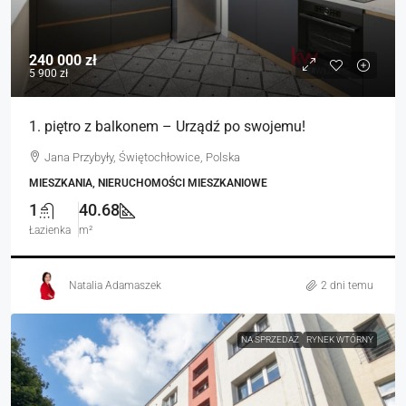
240 000 zł
5 900 zł
1. piętro z balkonem – Urządź po swojemu!
Jana Przybyły, Świętochłowice, Polska
MIESZKANIA, NIERUCHOMOŚCI MIESZKANIOWE
1
40.68
Łazienka
m²
Natalia Adamaszek
2 dni temu
NA SPRZEDAŻ
RYNEK WTÓRNY