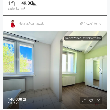
1
49.00
Łazienka
m²
Natalia Adamaszek
1 dzień temu
NA SPRZEDAŻ
RYNEK WTÓRNY
140 000 zł
4 516 zł