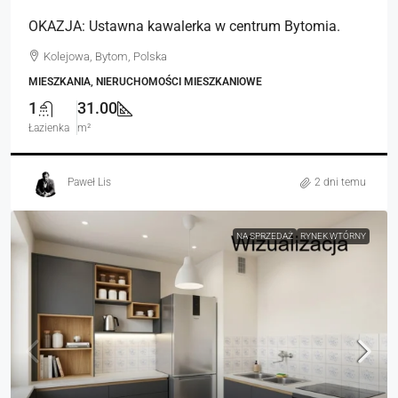
OKAZJA: Ustawna kawalerka w centrum Bytomia.
Kolejowa, Bytom, Polska
MIESZKANIA, NIERUCHOMOŚCI MIESZKANIOWE
1
31.00
Łazienka
m²
Paweł Lis
2 dni temu
NA SPRZEDAŻ
RYNEK WTÓRNY