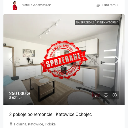
Natalia Adamaszek
3 dni temu
NA SPRZEDAŻ
RYNEK WTÓRNY
250 000 zł
8 621 zł
2 pokoje po remoncie | Katowice Ochojec
Polarna, Katowice, Polska