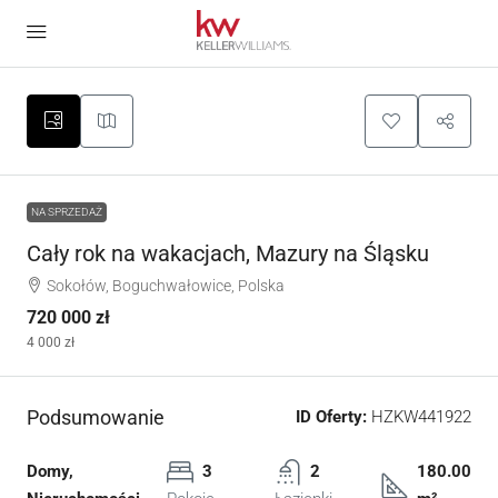
NA SPRZEDAŻ
Cały rok na wakacjach, Mazury na Śląsku
Sokołów, Boguchwałowice, Polska
720 000 zł
4 000 zł
Podsumowanie
ID Oferty:
HZKW441922
Domy,
3
2
180.00