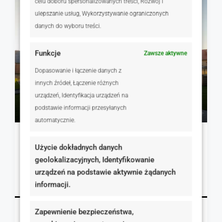
celu doboru spersonalizowanych treści, Rozwój i
ulepszanie usług, Wykorzystywanie ograniczonych
danych do wyboru treści.
Funkcje
Zawsze aktywne
Dopasowanie i łączenie danych z
innych źródeł, Łączenie różnych
urządzeń, Identyfikacja urządzeń na
625 000 zł
podstawie informacji przesyłanych
5 435 zł
automatycznie.
Dom 115 m2 Działka 500 m2 Trzek
Użycie dokładnych danych
Lipowa, Trzek, Polska
geolokalizacyjnych, Identyfikowanie
2
115.00
m²
urządzeń na podstawie aktywnie żądanych
DOMY, NIERUCHOMOŚCI MIESZKANIOWE
Szczegóły
informacji.
Zapewnienie bezpieczeństwa,
Robert Afum
3 godziny temu