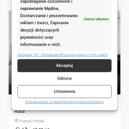
zapobieganie oszustwom i
naprawianie błędów,
Dostarczanie i prezentowanie
NA WYNAJEM
Zawsze aktywne
RYNEK WTÓRNY
reklam i treści, Zapisanie
decyzji dotyczących
prywatności oraz
informowanie o nich.
Zarządzaj 1811 dostawcami
Przeczytaj więcej o tych celach
Akceptuj
Odmów
3 200 zł
51 zł
Ustawienia
Polityka plików cookies
Polityka prywatności
Imprint
Idealne dla Rodziny! 3 Niezależne Pokoje. Os.
Rusa
Poznań, Polska