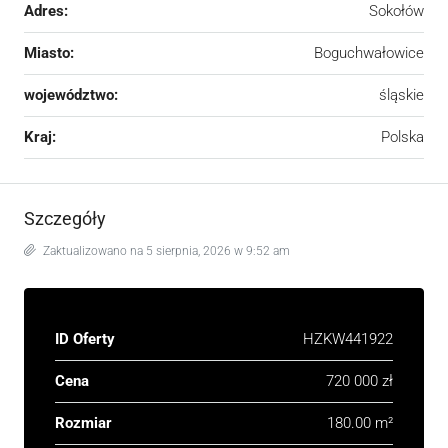
Adres:
Sokołów
Miasto:
Boguchwałowice
województwo:
śląskie
Kraj:
Polska
Szczegóły
Zaktualizowano na 5 sierpnia, 2026 w 9:52 am
ID Oferty
HZKW441922
Cena
720 000 zł
Rozmiar
180.00 m²