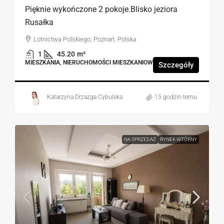
Pięknie wykończone 2 pokoje.Blisko jeziora
Rusałka
Lotnictwa Polskiego, Poznań, Polska
1
45.20
m²
MIESZKANIA, NIERUCHOMOŚCI MIESZKANIOWE
Szczegóły
Katarzyna Drzazga Cybulska
15 godzin temu
NA SPRZEDAŻ
RYNEK WTÓRNY