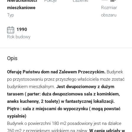
Nieruchomości
Pokoje
Łazienki
m²
mieszkaniowe
Rozmiar
Typ
obszaru
1990
Rok budowy
Opis
Oferuję Państwu dom nad Zalewem Przeczyckim.
Budynek
po przystosowaniu przez przyszłego właściciela może zostać
budynkiem mieszkalnym.
Jest dwupoziomowy z dużym
tarasem ( parter: duża dwupoziomowa sala z kominkiem,
aneks kuchenny, 2 toalety) w fantastycznej lokalizacji.
Piętro : sala z miejscami do wypoczynku ( mogą powstać
sypialnie)
Budynek o powierzchni 180 m2 posadowiony jest na działce
760 m2 z przepięknym widokiem na zalew.
W cenie udziały w