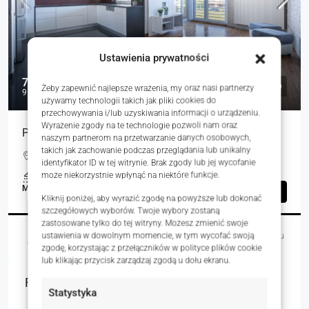
Ustawienia prywatności
715 000 zł
Żeby zapewnić najlepsze wrażenia, my oraz nasi partnerzy
9 931 zł
używamy technologii takich jak pliki cookies do
przechowywania i/lub uzyskiwania informacji o urządzeniu.
Wyrażenie zgody na te technologie pozwoli nam oraz
Przestronne 3 pokoje z 2 loggiami | Tarnowo Podgór
naszym partnerom na przetwarzanie danych osobowych,
takich jak zachowanie podczas przeglądania lub unikalny
Chabrowa, Tarnowo Podgórne, Polska
identyfikator ID w tej witrynie. Brak zgody lub jej wycofanie
może niekorzystnie wpłynąć na niektóre funkcje.
1
72.00
m²
MIESZKANIA, NIERUCHOMOŚCI MIESZKANIOWE
Szczegóły
Kliknij poniżej, aby wyrazić zgodę na powyższe lub dokonać
szczegółowych wyborów. Twoje wybory zostaną
zastosowane tylko do tej witryny. Możesz zmienić swoje
ustawienia w dowolnym momencie, w tym wycofać swoją
Magdalena Mulczyńska
1 dzień temu
zgodę, korzystając z przełączników w polityce plików cookie
lub klikając przycisk zarządzaj zgodą u dołu ekranu.
Featured Listings
Statystyka