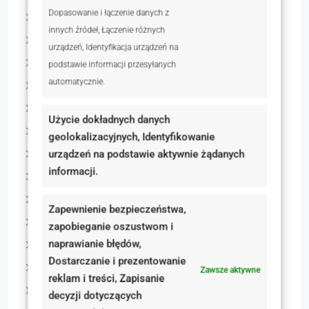
Dopasowanie i łączenie danych z
Bytom
innych źródeł, Łączenie różnych
Kwidzyn
urządzeń, Identyfikacja urządzeń na
Gliwice
podstawie informacji przesyłanych
automatycznie.
Bielsko-Biała
Katowice
Użycie dokładnych danych
Boguchwałowice
geolokalizacyjnych, Identyfikowanie
Jaromierz
urządzeń na podstawie aktywnie żądanych
informacji.
Niewiesze
Robakowo
Zapewnienie bezpieczeństwa,
Kostrzyn
zapobieganie oszustwom i
naprawianie błędów,
Gowarzewo
Dostarczanie i prezentowanie
Jaglice
Zawsze aktywne
reklam i treści, Zapisanie
Lubliniec
decyzji dotyczących