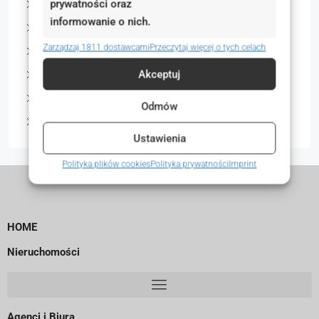
Sątok
prywatności oraz
informowanie o nich.
Sztum
Zarządzaj 1811 dostawcami
Przeczytaj więcej o tych celach
Krzyszkowo
Akceptuj
Stęszew
Sierosław
Odmów
Sianożęty
Ustawienia
Polityka plików cookies
Polityka prywatności
Imprint
HOME
Nieruchomości
Agenci i Biura