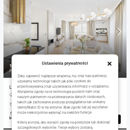
Ustawienia prywatności
1 699 900 zł
20 858 zł
Żeby zapewnić najlepsze wrażenia, my oraz nasi partnerzy
używamy technologii takich jak pliki cookies do
przechowywania i/lub uzyskiwania informacji o urządzeniu.
Luksusowy apartament XXL 81m², 200m morze,
Wyrażenie zgody na te technologie pozwoli nam oraz
-23%VAT
naszym partnerom na przetwarzanie danych osobowych,
takich jak zachowanie podczas przeglądania lub unikalny
Wschodnia, Sianożęty, Polska
identyfikator ID w tej witrynie. Brak zgody lub jej wycofanie
może niekorzystnie wpłynąć na niektóre funkcje.
1
81.50
m²
MIESZKANIA, NIERUCHOMOŚCI MIESZKANIOWE
Szczegóły
Kliknij poniżej, aby wyrazić zgodę na powyższe lub dokonać
szczegółowych wyborów. Twoje wybory zostaną