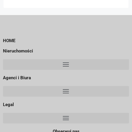
HOME
Nieruchomości
Agenci i Biura
Legal
Obserwuj nas