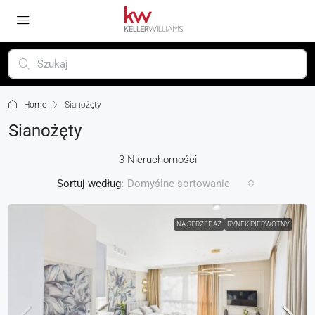
Home
Sianożęty
Sianożęty
3 Nieruchomości
Sortuj według:
Domyślne sortowanie
NA SPRZEDAŻ
RYNEK PIERWOTNY