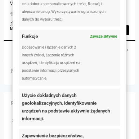
VAT
celu doboru spersonalizowanych treści, Rozwój i
ulepszanie usług, Wykorzystywanie ograniczonych
Wschodnia, Sianożęty, Polska
danych do wyboru treści.
1
55.50
m²
MIESZKANIA, NIERUCHOMOŚCI MIESZKANIOWE
Szczegóły
Funkcje
Zawsze aktywne
Dopasowanie i łączenie danych z
Magdalena Pawłowska
3 dni temu
innych źródeł, Łączenie różnych
urządzeń, Identyfikacja urządzeń na
Featured Listings
podstawie informacji przesyłanych
automatycznie.
Użycie dokładnych danych
Rodzaj nieruchomości
geolokalizacyjnych, Identyfikowanie
urządzeń na podstawie aktywnie żądanych
informacji.
Nieruchomości mieszkaniowe
Domy
Zapewnienie bezpieczeństwa,