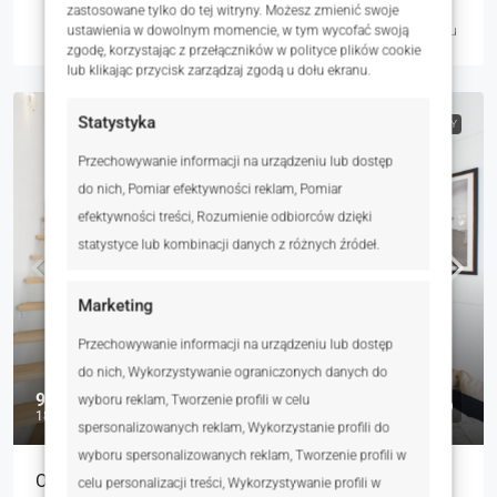
zastosowane tylko do tej witryny. Możesz zmienić swoje
ustawienia w dowolnym momencie, w tym wycofać swoją
Magdalena Pawłowska
3 dni temu
zgodę, korzystając z przełączników w polityce plików cookie
lub klikając przycisk zarządzaj zgodą u dołu ekranu.
Statystyka
NA SPRZEDAŻ
RYNEK PIERWOTNY
Przechowywanie informacji na urządzeniu lub dostęp
do nich, Pomiar efektywności reklam, Pomiar
efektywności treści, Rozumienie odbiorców dzięki
statystyce lub kombinacji danych z różnych źródeł.
Marketing
Przechowywanie informacji na urządzeniu lub dostęp
do nich, Wykorzystywanie ograniczonych danych do
999 900 zł
wyboru reklam, Tworzenie profili w celu
18 016 zł
spersonalizowanych reklam, Wykorzystanie profili do
wyboru spersonalizowanych reklam, Tworzenie profili w
Ostatni dwupoziomowy apartament premium | -23%
celu personalizacji treści, Wykorzystywanie profili w