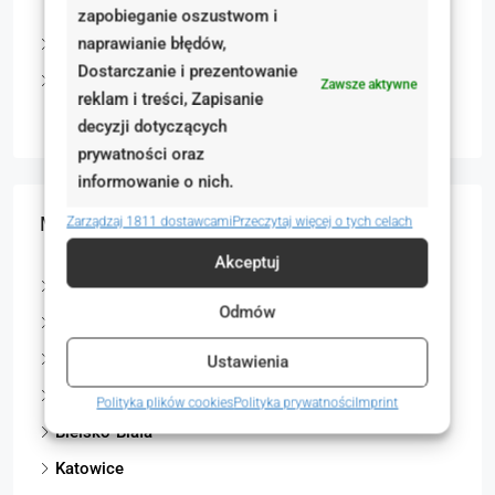
Mieszkania
zapobieganie oszustwom i
naprawianie błędów,
Grunty
Dostarczanie i prezentowanie
Nieruchomości komercyjne
Zawsze aktywne
reklam i treści, Zapisanie
Lokale użytkowe
decyzji dotyczących
prywatności oraz
informowanie o nich.
Miasta
Zarządzaj 1811 dostawcami
Przeczytaj więcej o tych celach
Akceptuj
Poznań
Odmów
Bytom
Kwidzyn
Ustawienia
Gliwice
Polityka plików cookies
Polityka prywatności
Imprint
Bielsko-Biała
Katowice