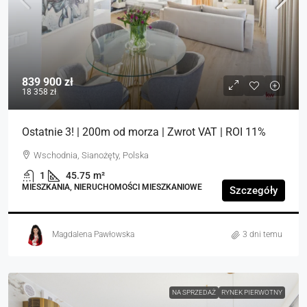
839 900 zł
18 358 zł
Ostatnie 3! | 200m od morza | Zwrot VAT | ROI 11%
Wschodnia, Sianożęty, Polska
1
45.75
m²
MIESZKANIA, NIERUCHOMOŚCI MIESZKANIOWE
Szczegóły
Magdalena Pawłowska
3 dni temu
NA SPRZEDAŻ
RYNEK PIERWOTNY