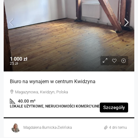
1 000 zł
25 zł
Biuro na wynajem w centrum Kwidzyna
Magazynowa, Kwidzyn, Polska
40.00
m²
LOKALE UŻYTKOWE, NIERUCHOMOŚCI KOMERCYJNE
Szczegóły
Magdalena Burnicka-Zielińska
4 dni temu