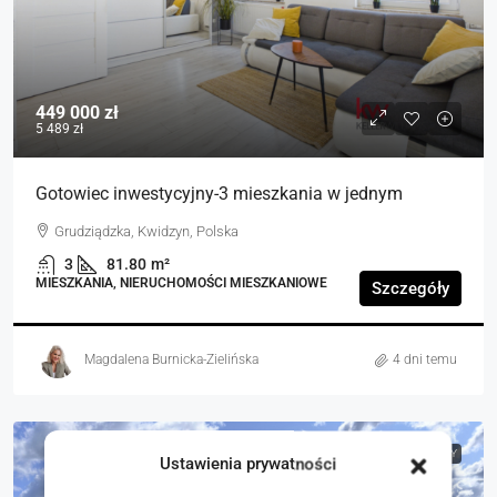
449 000 zł
5 489 zł
Gotowiec inwestycyjny-3 mieszkania w jednym
Grudziądzka, Kwidzyn, Polska
3
81.80
m²
MIESZKANIA, NIERUCHOMOŚCI MIESZKANIOWE
Szczegóły
Magdalena Burnicka-Zielińska
4 dni temu
NA SPRZEDAŻ
RYNEK WTÓRNY
Ustawienia prywatności