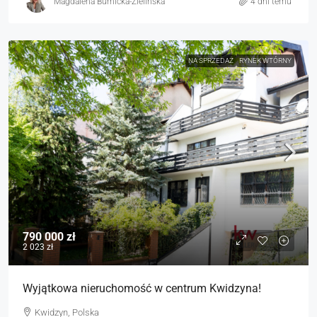
Magdalena Burnicka-Zielińska
4 dni temu
NA SPRZEDAŻ
RYNEK WTÓRNY
790 000 zł
2 023 zł
Wyjątkowa nieruchomość w centrum Kwidzyna!
Kwidzyn, Polska