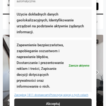
1
1
75.69
m²
automatycznie.
MIESZKANIA, NIERUCHOMOŚCI MIESZKANIOWE
Szczegóły
Użycie dokładnych danych
geolokalizacyjnych, Identyfikowanie
Magdalena Burnicka-Zielińska
4 dni temu
urządzeń na podstawie aktywnie żądanych
informacji.
NA WYNAJEM
RYNEK WTÓRNY
Zapewnienie bezpieczeństwa,
zapobieganie oszustwom i
naprawianie błędów,
Dostarczanie i prezentowanie
Zawsze aktywne
reklam i treści, Zapisanie
decyzji dotyczących
prywatności oraz
informowanie o nich.
Zarządzaj 1811 dostawcami
Przeczytaj więcej o tych celach
400 zł
Akceptuj
25 zł