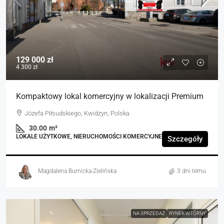
129 000 zł
4 300 zł
Kompaktowy lokal komercyjny w lokalizacji Premium
Józefa Piłsudskiego, Kwidzyn, Polska
30.00
m²
LOKALE UŻYTKOWE, NIERUCHOMOŚCI KOMERCYJNE
Szczegóły
Magdalena Burnicka-Zielińska
3 dni temu
NA SPRZEDAŻ
RYNEK WTÓRNY