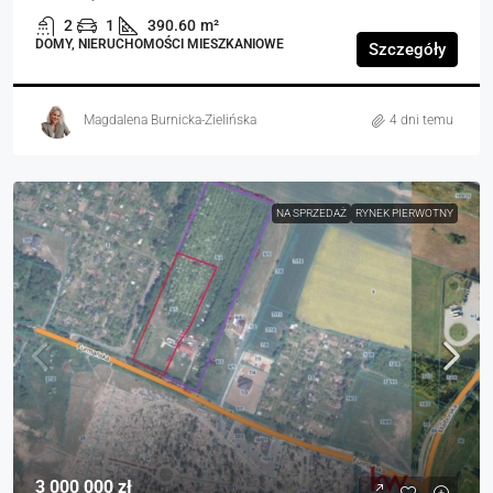
2
1
390.60
m²
DOMY, NIERUCHOMOŚCI MIESZKANIOWE
Szczegóły
Magdalena Burnicka-Zielińska
4 dni temu
NA SPRZEDAŻ
RYNEK PIERWOTNY
3 000 000 zł