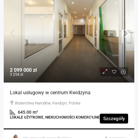
2 099 000 zł
3 254 zł
Lokal usługowy w centrum Kwidzyna
Braterstwa Narodów, Kwidzyn, Polska
645.00
m²
LOKALE UŻYTKOWE, NIERUCHOMOŚCI KOMERCYJNE
Szczegóły