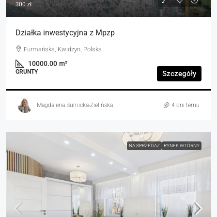
300 zł
Działka inwestycyjna z Mpzp
Furmańska, Kwidzyn, Polska
10000.00
m²
GRUNTY
Szczegóły
Magdalena Burnicka-Zielińska
4 dni temu
NA SPRZEDAŻ
RYNEK WTÓRNY