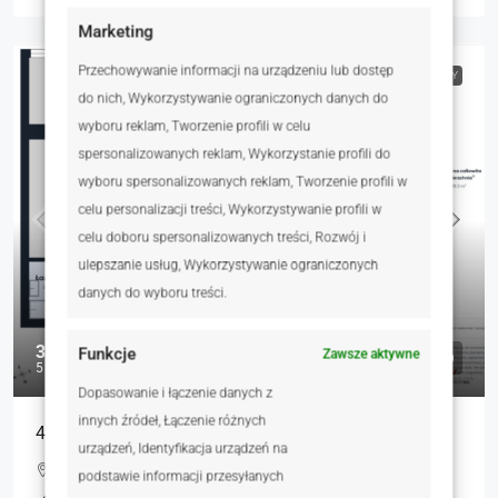
Marketing
Przechowywanie informacji na urządzeniu lub dostęp
NA SPRZEDAŻ
RYNEK WTÓRNY
do nich, Wykorzystywanie ograniczonych danych do
wyboru reklam, Tworzenie profili w celu
spersonalizowanych reklam, Wykorzystanie profili do
wyboru spersonalizowanych reklam, Tworzenie profili w
celu personalizacji treści, Wykorzystywanie profili w
celu doboru spersonalizowanych treści, Rozwój i
ulepszanie usług, Wykorzystywanie ograniczonych
danych do wyboru treści.
399 000 zł
Funkcje
Zawsze aktywne
5 272 zł
Dopasowanie i łączenie danych z
innych źródeł, Łączenie różnych
4 pokoje w kamienicy, parter, ogródek,piwnica
urządzeń, Identyfikacja urządzeń na
Ignacego Daszyńskiego, Kwidzyn, Polska
podstawie informacji przesyłanych