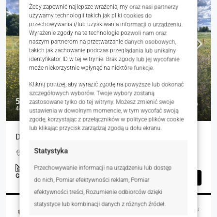
Żeby zapewnić najlepsze wrażenia, my oraz nasi partnerzy
używamy technologii takich jak pliki cookies do
przechowywania i/lub uzyskiwania informacji o urządzeniu.
Wyrażenie zgody na te technologie pozwoli nam oraz
naszym partnerom na przetwarzanie danych osobowych,
takich jak zachowanie podczas przeglądania lub unikalny
identyfikator ID w tej witrynie. Brak zgody lub jej wycofanie
może niekorzystnie wpłynąć na niektóre funkcje.
Kliknij poniżej, aby wyrazić zgodę na powyższe lub dokonać
szczegółowych wyborów. Twoje wybory zostaną
55 000 zł
zastosowane tylko do tej witryny. Możesz zmienić swoje
44 zł
ustawienia w dowolnym momencie, w tym wycofać swoją
zgodę, korzystając z przełączników w polityce plików cookie
lub klikając przycisk zarządzaj zgodą u dołu ekranu.
Działka rekreacyjna przy jeziorze
Statystyka
Kwidzyn, Polska
1250.00
m²
Przechowywanie informacji na urządzeniu lub dostęp
GRUNTY
Szczegóły
do nich, Pomiar efektywności reklam, Pomiar
efektywności treści, Rozumienie odbiorców dzięki
statystyce lub kombinacji danych z różnych źródeł.
Magdalena Burnicka-Zielińska
4 dni temu