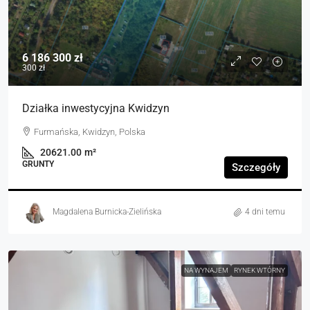
6 186 300 zł
300 zł
Działka inwestycyjna Kwidzyn
Furmańska, Kwidzyn, Polska
20621.00
m²
GRUNTY
Szczegóły
Magdalena Burnicka-Zielińska
4 dni temu
NA WYNAJEM
RYNEK WTÓRNY