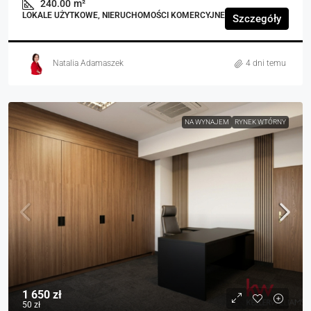
240.00
m²
LOKALE UŻYTKOWE, NIERUCHOMOŚCI KOMERCYJNE
Szczegóły
Natalia Adamaszek
4 dni temu
NA WYNAJEM
RYNEK WTÓRNY
1 650 zł
50 zł