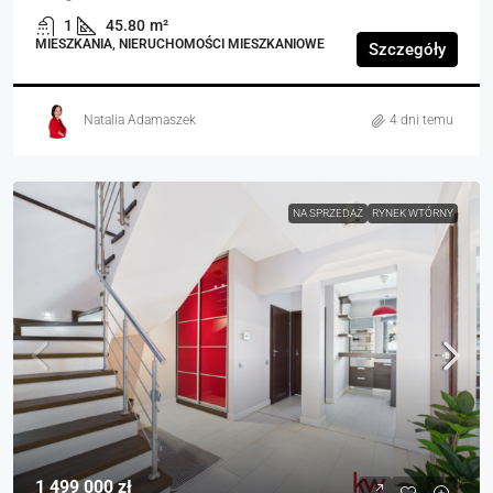
1
45.80
m²
MIESZKANIA, NIERUCHOMOŚCI MIESZKANIOWE
Szczegóły
Natalia Adamaszek
4 dni temu
NA SPRZEDAŻ
RYNEK WTÓRNY
1 499 000 zł