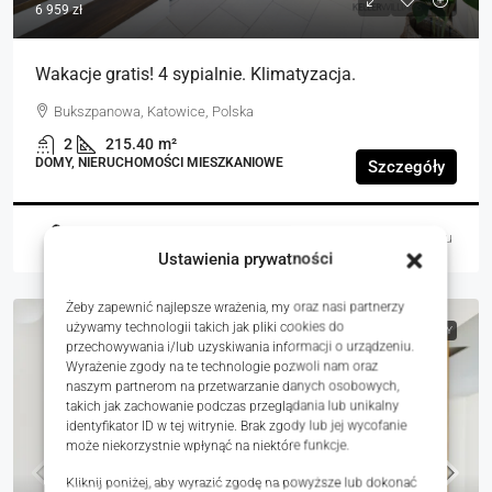
6 959 zł
Wakacje gratis! 4 sypialnie. Klimatyzacja.
Bukszpanowa, Katowice, Polska
2
215.40
m²
DOMY, NIERUCHOMOŚCI MIESZKANIOWE
Szczegóły
Paweł Lis
4 dni temu
Ustawienia prywatności
Żeby zapewnić najlepsze wrażenia, my oraz nasi partnerzy
używamy technologii takich jak pliki cookies do
NA SPRZEDAŻ
RYNEK WTÓRNY
przechowywania i/lub uzyskiwania informacji o urządzeniu.
Wyrażenie zgody na te technologie pozwoli nam oraz
naszym partnerom na przetwarzanie danych osobowych,
takich jak zachowanie podczas przeglądania lub unikalny
identyfikator ID w tej witrynie. Brak zgody lub jej wycofanie
może niekorzystnie wpłynąć na niektóre funkcje.
Kliknij poniżej, aby wyrazić zgodę na powyższe lub dokonać