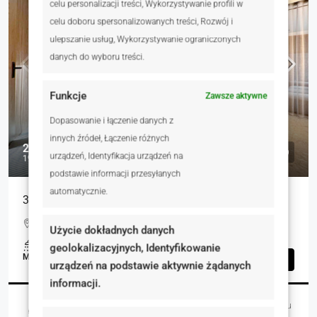
celu personalizacji treści, Wykorzystywanie profili w
celu doboru spersonalizowanych treści, Rozwój i
ulepszanie usług, Wykorzystywanie ograniczonych
danych do wyboru treści.
Funkcje
Zawsze aktywne
Dopasowanie i łączenie danych z
innych źródeł, Łączenie różnych
2 880 000 zł
urządzeń, Identyfikacja urządzeń na
19 177 zł
podstawie informacji przesyłanych
automatycznie.
3 poziomy. Teras na dachu. Widok na Katowice.
Nadgórników, Katowice, Polska
Użycie dokładnych danych
2
150.18
m²
geolokalizacyjnych, Identyfikowanie
MIESZKANIA, NIERUCHOMOŚCI MIESZKANIOWE
Szczegóły
urządzeń na podstawie aktywnie żądanych
informacji.
Paweł Lis
4 dni temu