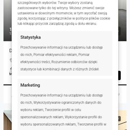
szczegółowych wyborów. Twoje wybory zostaną
zastosowane tylko do tej witryny. Możesz zmienić swoje
ustawienia w dowolnym momencie, w tym wycofać swoją
zgodę, korzystając z przełączników w polityce plików cookie
lub klikając przycisk zarządzaj zgodą u dołu ekranu.
1 470 000 zł
12 783 zł
Statystyka
Przechowywanie informacji na urządzeniu lub dostęp
Duże mieszkanie dla rodziny. Top lokalizacja.
do nich, Pomiar efektywności reklam, Pomiar
Wróbli, Katowice, Polska
efektywności treści, Rozumienie odbiorców dzięki
1
115.00
m²
statystyce lub kombinacji danych z różnych źródeł.
MIESZKANIA, NIERUCHOMOŚCI MIESZKANIOWE
Szczegóły
Marketing
Paweł Lis
4 dni temu
Przechowywanie informacji na urządzeniu lub dostęp
do nich, Wykorzystywanie ograniczonych danych do
wyboru reklam, Tworzenie profili w celu
spersonalizowanych reklam, Wykorzystanie profili do
NA SPRZEDAŻ
RYNEK WTÓRNY
wyboru spersonalizowanych reklam, Tworzenie profili w