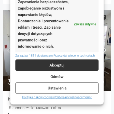
Zapewnienie bezpieczeństwa,
zapobieganie oszustwom i
naprawianie błędów,
NA WYNAJEM
RYNEK WTÓRNY
Dostarczanie i prezentowanie
Zawsze aktywne
reklam i treści, Zapisanie
decyzji dotyczących
prywatności oraz
informowanie o nich.
Zarządzaj 1811 dostawcami
Przeczytaj więcej o tych celach
Akceptuj
Odmów
12 000 zł
50 zł
Ustawienia
Polityka plików cookies
Polityka prywatności
Imprint
Niezależny budynek po wynajem 240-360 m²,
Siemianowicka, Katowice, Polska