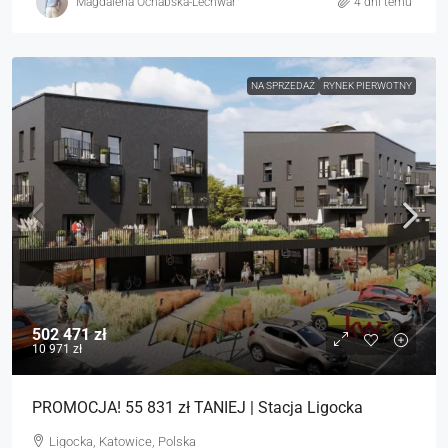
Magdalena Ochabska-Lechwar
4 dni temu
NA SPRZEDAŻ
RYNEK PIERWOTNY
502 471 zł
10 971 zł
PROMOCJA! 55 831 zł TANIEJ | Stacja Ligocka
Ligocka, Katowice, Polska