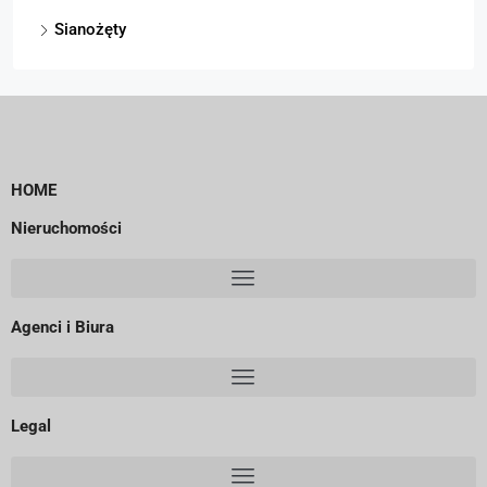
Sianożęty
HOME
Nieruchomości
Agenci i Biura
Legal