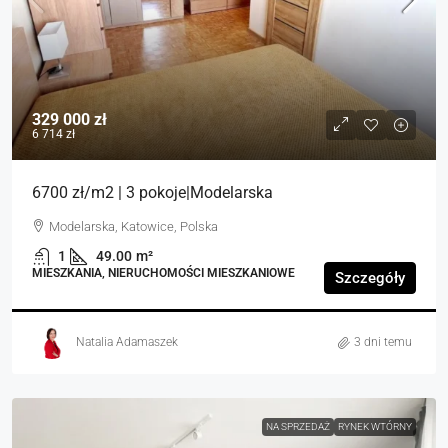
329 000 zł
6 714 zł
6700 zł/m2 | 3 pokoje|Modelarska
Modelarska, Katowice, Polska
1
49.00
m²
MIESZKANIA, NIERUCHOMOŚCI MIESZKANIOWE
Szczegóły
Natalia Adamaszek
3 dni temu
NA SPRZEDAŻ
RYNEK WTÓRNY