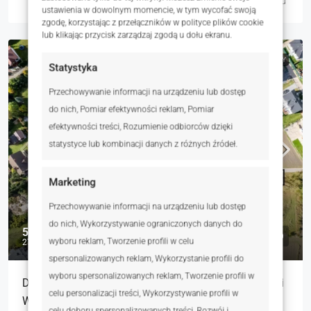
Dariusz Michalski
1 dzień temu
ustawienia w dowolnym momencie, w tym wycofać swoją
zgodę, korzystając z przełączników w polityce plików cookie
lub klikając przycisk zarządzaj zgodą u dołu ekranu.
NA SPRZEDAŻ
RYNEK WTÓRNY
Statystyka
Przechowywanie informacji na urządzeniu lub dostęp
do nich, Pomiar efektywności reklam, Pomiar
efektywności treści, Rozumienie odbiorców dzięki
statystyce lub kombinacji danych z różnych źródeł.
Marketing
Przechowywanie informacji na urządzeniu lub dostęp
do nich, Wykorzystywanie ograniczonych danych do
520 000 zł
wyboru reklam, Tworzenie profili w celu
276 zł
spersonalizowanych reklam, Wykorzystanie profili do
wyboru spersonalizowanych reklam, Tworzenie profili w
Działka budowlana Krzyszkowo 1886m2 z wydanymi
celu personalizacji treści, Wykorzystywanie profili w
WZ
celu doboru spersonalizowanych treści, Rozwój i