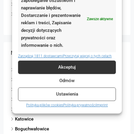
zapobieganie oszustwom i
Grunty
naprawianie błędów,
Nieruchomości komercyjne
Dostarczanie i prezentowanie
Zawsze aktywne
reklam i treści, Zapisanie
Lokale użytkowe
decyzji dotyczących
prywatności oraz
informowanie o nich.
Miasta
Zarządzaj 1811 dostawcami
Przeczytaj więcej o tych celach
Akceptuj
Poznań
Bytom
Odmów
Kwidzyn
Ustawienia
Gliwice
Polityka plików cookies
Polityka prywatności
Imprint
Bielsko-Biała
Katowice
Boguchwałowice