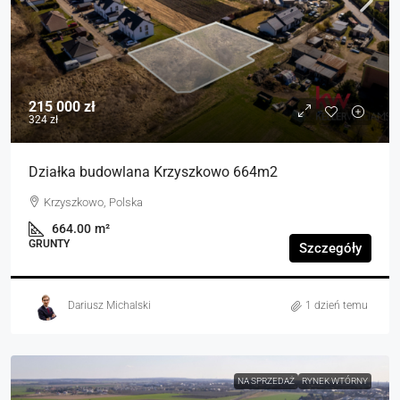
215 000 zł
324 zł
Działka budowlana Krzyszkowo 664m2
Krzyszkowo, Polska
664.00
m²
GRUNTY
Szczegóły
Dariusz Michalski
1 dzień temu
NA SPRZEDAŻ
RYNEK WTÓRNY