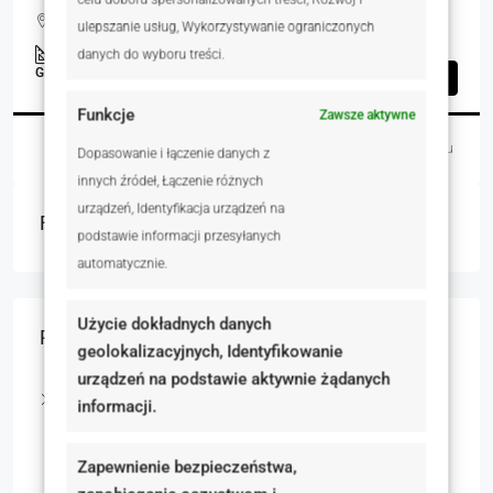
Krzyszkowo, Polska
ulepszanie usług, Wykorzystywanie ograniczonych
1886.00
m²
danych do wyboru treści.
GRUNTY
Szczegóły
Funkcje
Zawsze aktywne
Dariusz Michalski
1 dzień temu
Dopasowanie i łączenie danych z
innych źródeł, Łączenie różnych
urządzeń, Identyfikacja urządzeń na
Featured Listings
podstawie informacji przesyłanych
automatycznie.
Użycie dokładnych danych
Rodzaj nieruchomości
geolokalizacyjnych, Identyfikowanie
urządzeń na podstawie aktywnie żądanych
Nieruchomości mieszkaniowe
informacji.
Domy
Zapewnienie bezpieczeństwa,
Mieszkania