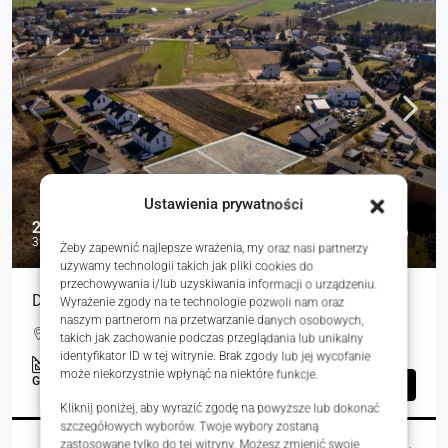
Ustawienia prywatności
215 000 zł
323 zł
Żeby zapewnić najlepsze wrażenia, my oraz nasi partnerzy
używamy technologii takich jak pliki cookies do
przechowywania i/lub uzyskiwania informacji o urządzeniu.
Działka budowlana Krzyszkowo 665m2
Wyrażenie zgody na te technologie pozwoli nam oraz
naszym partnerom na przetwarzanie danych osobowych,
Krzyszkowo, Polska
takich jak zachowanie podczas przeglądania lub unikalny
identyfikator ID w tej witrynie. Brak zgody lub jej wycofanie
665.00
m²
może niekorzystnie wpłynąć na niektóre funkcje.
GRUNTY
Szczegóły
Kliknij poniżej, aby wyrazić zgodę na powyższe lub dokonać
szczegółowych wyborów. Twoje wybory zostaną
zastosowane tylko do tej witryny. Możesz zmienić swoje