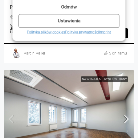
PEREŁKA INWESTYCYJNA W SERCU KAŹMIERZA
Odmów
Kaźmierz, Polska
Ustawienia
420.00
m²
LOKALE UŻYTKOWE, NIERUCHOMOŚCI KOMERCYJNE
Polityka plików cookies
Polityka prywatności
Imprint
Szczegóły
Marcin Meller
5 dni temu
NA WYNAJEM
RYNEK WTÓRNY