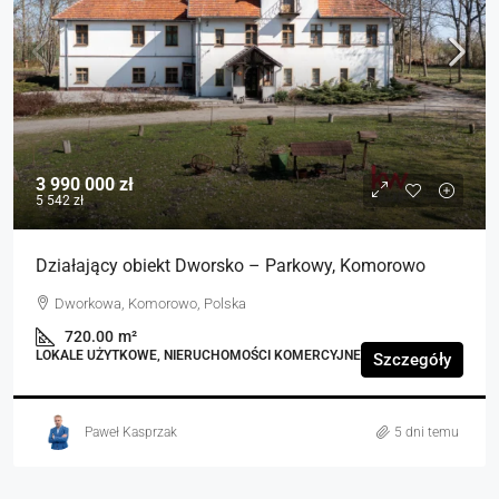
3 990 000 zł
5 542 zł
Działający obiekt Dworsko – Parkowy, Komorowo
Dworkowa, Komorowo, Polska
720.00
m²
LOKALE UŻYTKOWE, NIERUCHOMOŚCI KOMERCYJNE
Szczegóły
Paweł Kasprzak
5 dni temu