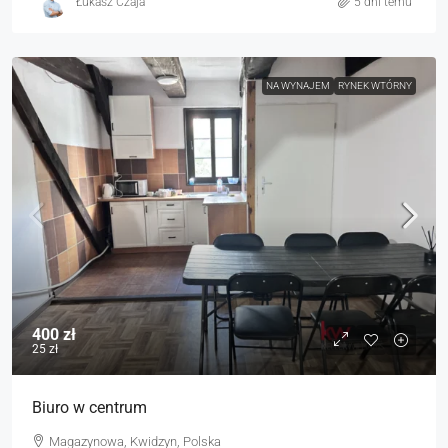
Łukasz Czaja
5 dni temu
NA WYNAJEM
RYNEK WTÓRNY
400 zł
25 zł
Biuro w centrum
Magazynowa, Kwidzyn, Polska