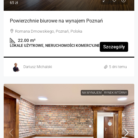
65 zł
Powierzchnie biurowe na wynajem Poznań
Romana Dmowskiego, Poznań, Polska
22.00
m²
LOKALE UŻYTKOWE, NIERUCHOMOŚCI KOMERCYJNE
Szczegóły
Dariusz Michalski
5 dni temu
NA WYNAJEM
RYNEK WTÓRNY