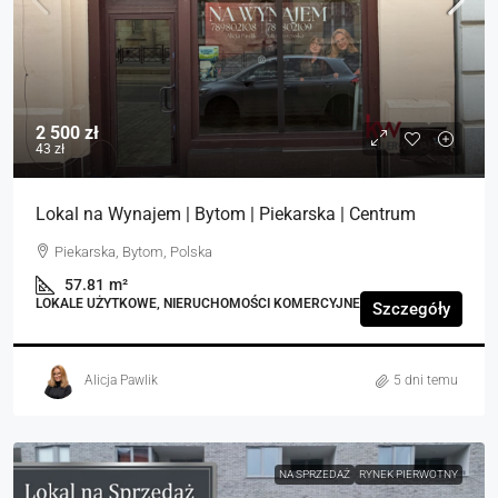
2 500 zł
43 zł
Lokal na Wynajem | Bytom | Piekarska | Centrum
Piekarska, Bytom, Polska
57.81
m²
LOKALE UŻYTKOWE, NIERUCHOMOŚCI KOMERCYJNE
Szczegóły
Alicja Pawlik
5 dni temu
NA SPRZEDAŻ
RYNEK PIERWOTNY