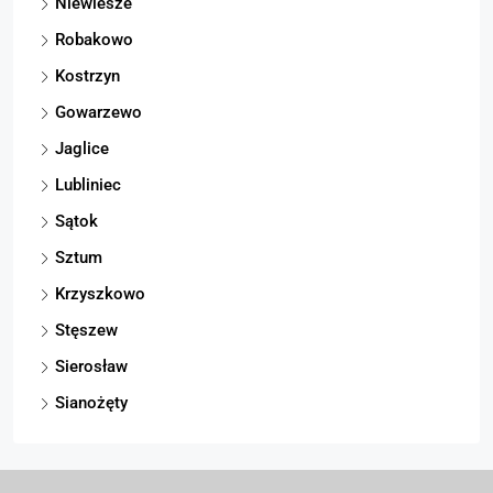
Niewiesze
Robakowo
Kostrzyn
Gowarzewo
Jaglice
Lubliniec
Sątok
Sztum
Krzyszkowo
Stęszew
Sierosław
Sianożęty