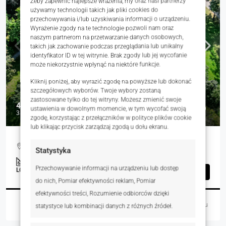
Żeby zapewnić najlepsze wrażenia, my oraz nasi partnerzy
używamy technologii takich jak pliki cookies do
przechowywania i/lub uzyskiwania informacji o urządzeniu.
Wyrażenie zgody na te technologie pozwoli nam oraz
naszym partnerom na przetwarzanie danych osobowych,
takich jak zachowanie podczas przeglądania lub unikalny
identyfikator ID w tej witrynie. Brak zgody lub jej wycofanie
może niekorzystnie wpłynąć na niektóre funkcje.
Kliknij poniżej, aby wyrazić zgodę na powyższe lub dokonać
szczegółowych wyborów. Twoje wybory zostaną
zastosowane tylko do tej witryny. Możesz zmienić swoje
4 907 700 zł
ustawienia w dowolnym momencie, w tym wycofać swoją
3 022 zł
zgodę, korzystając z przełączników w polityce plików cookie
lub klikając przycisk zarządzaj zgodą u dołu ekranu.
Zamkowy, Wschowa, Polska
Statystyka
1624.00
m²
Przechowywanie informacji na urządzeniu lub dostęp
LOKALE UŻYTKOWE, NIERUCHOMOŚCI KOMERCYJNE
Szczegóły
do nich, Pomiar efektywności reklam, Pomiar
efektywności treści, Rozumienie odbiorców dzięki
Marcin Meller
5 dni temu
statystyce lub kombinacji danych z różnych źródeł.