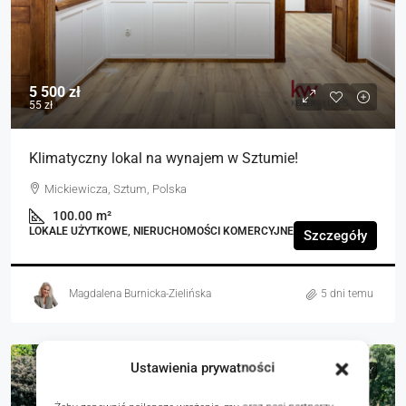
5 500 zł
55 zł
Klimatyczny lokal na wynajem w Sztumie!
Mickiewicza, Sztum, Polska
100.00
m²
LOKALE UŻYTKOWE, NIERUCHOMOŚCI KOMERCYJNE
Szczegóły
Magdalena Burnicka-Zielińska
5 dni temu
Ustawienia prywatności
NA SPRZEDAŻ
RYNEK WTÓRNY