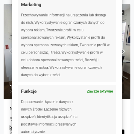
Marketing
NA WYNAJEM
RYNEK WTÓRNY
Przechowywanie informacji na urządzeniu lub dostęp
do nich, Wykorzystywanie ograniczonych danych do
wyboru reklam, Tworzenie profili w celu
spersonalizowanych reklam, Wykorzystanie profili do
wyboru spersonalizowanych reklam, Tworzenie profili w
celu personalizacji treści, Wykorzystywanie profili w
celu doboru spersonalizowanych treści, Rozwój i
ulepszanie usług, Wykorzystywanie ograniczonych
danych do wyboru treści.
12 000 zł
Funkcje
50 zł
Zawsze aktywne
Dopasowanie i łączenie danych z
Niezależny budynek po wynajem 240-360 m²,
innych źródeł, Łączenie różnych
urządzeń, Identyfikacja urządzeń na
Siemianowicka, Katowice, Polska
podstawie informacji przesyłanych
240.00
m²
automatycznie.
LOKALE UŻYTKOWE, NIERUCHOMOŚCI KOMERCYJNE