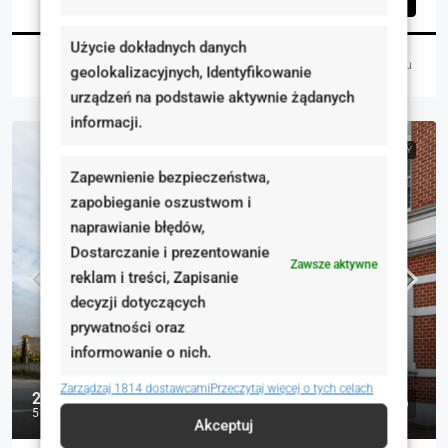
Szczegóły
Użycie dokładnych danych
Natalia Adamaszek
5 dni temu
geolokalizacyjnych, Identyfikowanie
urządzeń na podstawie aktywnie żądanych
informacji.
NA SPRZEDAŻ
RYNEK WTÓRNY
Zapewnienie bezpieczeństwa,
zapobieganie oszustwom i
naprawianie błędów,
Dostarczanie i prezentowanie
Zawsze aktywne
reklam i treści, Zapisanie
decyzji dotyczących
prywatności oraz
informowanie o nich.
Zarządzaj 1814 dostawcami
Przeczytaj więcej o tych celach
2 490 000 zł
5 929 zł
Akceptuj