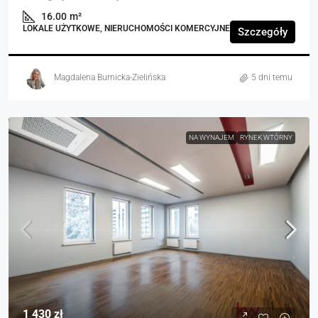
16.00
m²
LOKALE UŻYTKOWE, NIERUCHOMOŚCI KOMERCYJNE
Szczegóły
Magdalena Burnicka-Zielińska
5 dni temu
NA WYNAJEM
RYNEK WTÓRNY
1 430 zł