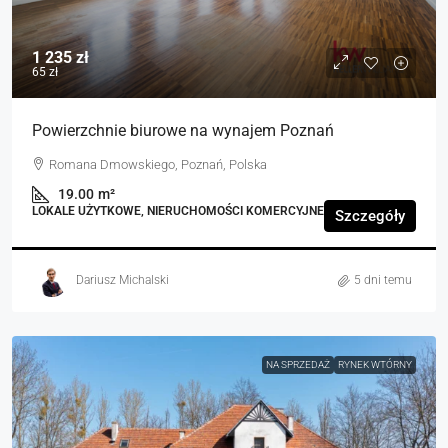
1 235 zł
65 zł
Powierzchnie biurowe na wynajem Poznań
Romana Dmowskiego, Poznań, Polska
19.00
m²
LOKALE UŻYTKOWE, NIERUCHOMOŚCI KOMERCYJNE
Szczegóły
Dariusz Michalski
5 dni temu
NA SPRZEDAŻ
RYNEK WTÓRNY