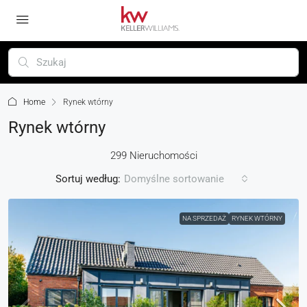
Home
Rynek wtórny
Rynek wtórny
299 Nieruchomości
Sortuj według:
Domyślne sortowanie
NA SPRZEDAŻ
RYNEK WTÓRNY