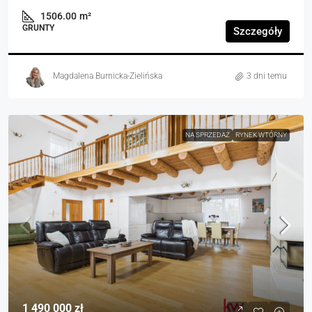
1506.00
m²
GRUNTY
Szczegóły
Magdalena Burnicka-Zielińska
3 dni temu
NA SPRZEDAŻ
RYNEK WTÓRNY
1 490 000 zł