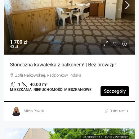
1 700 zł
43 zł
Słoneczna kawalerka z balkonem! | Bez prowizji!
Zofii Nałkowskiej, Radzionków, Polska
1
40.00
m²
MIESZKANIA, NIERUCHOMOŚCI MIESZKANIOWE
Szczegóły
Alicja Pawlik
3 dni temu
NA SPRZEDAŻ
RYNEK WTÓRNY