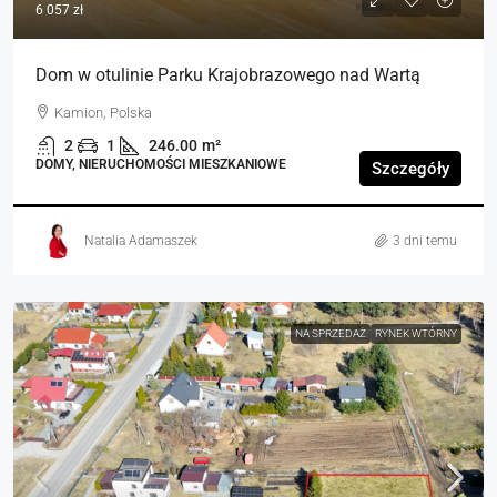
6 057 zł
Dom w otulinie Parku Krajobrazowego nad Wartą
Kamion, Polska
2
1
246.00
m²
DOMY, NIERUCHOMOŚCI MIESZKANIOWE
Szczegóły
Natalia Adamaszek
3 dni temu
NA SPRZEDAŻ
RYNEK WTÓRNY