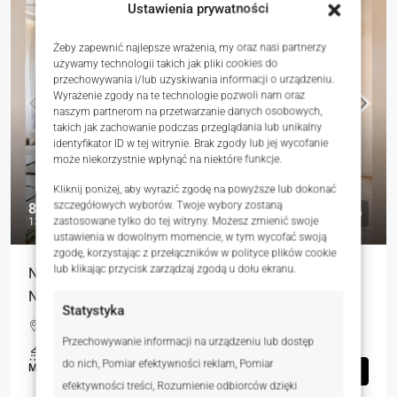
Ustawienia prywatności
Żeby zapewnić najlepsze wrażenia, my oraz nasi partnerzy
używamy technologii takich jak pliki cookies do
przechowywania i/lub uzyskiwania informacji o urządzeniu.
Wyrażenie zgody na te technologie pozwoli nam oraz
naszym partnerom na przetwarzanie danych osobowych,
takich jak zachowanie podczas przeglądania lub unikalny
identyfikator ID w tej witrynie. Brak zgody lub jej wycofanie
może niekorzystnie wpłynąć na niektóre funkcje.
Kliknij poniżej, aby wyrazić zgodę na powyższe lub dokonać
szczegółowych wyborów. Twoje wybory zostaną
879 000 zł
zastosowane tylko do tej witryny. Możesz zmienić swoje
13 502 zł
ustawienia w dowolnym momencie, w tym wycofać swoją
zgodę, korzystając z przełączników w polityce plików cookie
lub klikając przycisk zarządzaj zgodą u dołu ekranu.
NOWE 3 pokojowe mieszkanie-Nove Olendry
Naramowice
Statystyka
Poznań, Polska
Przechowywanie informacji na urządzeniu lub dostęp
1
65.10
m²
do nich, Pomiar efektywności reklam, Pomiar
MIESZKANIA, NIERUCHOMOŚCI MIESZKANIOWE
Szczegóły
efektywności treści, Rozumienie odbiorców dzięki