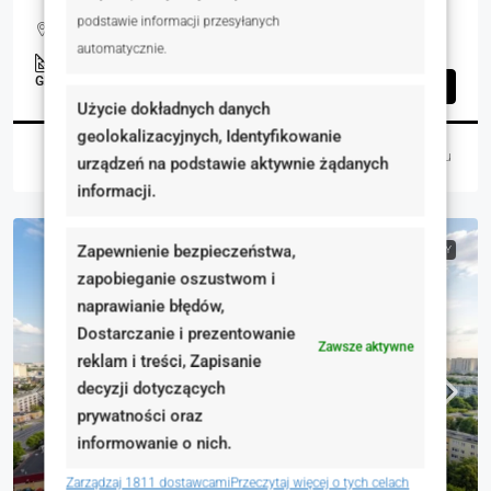
podstawie informacji przesyłanych
Więckowice, Polska
automatycznie.
7032.00
m²
GRUNTY
Szczegóły
Użycie dokładnych danych
geolokalizacyjnych, Identyfikowanie
Martyna Wasiak
3 dni temu
urządzeń na podstawie aktywnie żądanych
informacji.
Zapewnienie bezpieczeństwa,
NA SPRZEDAŻ
RYNEK WTÓRNY
zapobieganie oszustwom i
naprawianie błędów,
Dostarczanie i prezentowanie
Zawsze aktywne
reklam i treści, Zapisanie
decyzji dotyczących
prywatności oraz
informowanie o nich.
Zarządzaj 1811 dostawcami
Przeczytaj więcej o tych celach