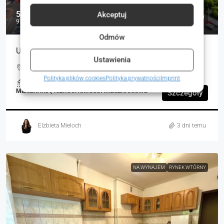
599 000 zł
Akceptuj
9 062 zł
Odmów
Unikat na rynku – 16. piętro, widok i prywatność,
Ustawienia
Wichrowe Wzgórze, Poznań, Polska
Polityka plików cookies
Polityka prywatności
Imprint
2
66.10
m²
MIESZKANIA, NIERUCHOMOŚCI MIESZKANIOWE
Szczegóły
Elżbieta Mieloch
3 dni temu
NA WYNAJEM
RYNEK WTÓRNY