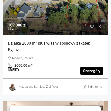
189 000 zł
95 zł
Działka 2000 m² plus własny sosnowy zakątek
Ryjewo
Ryjewo, Polska
2000.00
m²
GRUNTY
Szczegóły
Magdalena Burnicka-Zielińska
3 dni temu
NA SPRZEDAŻ
RYNEK WTÓRNY