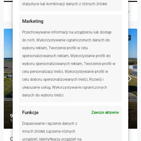
statystyce lub kombinacji danych z różnych źródeł.
Kinga Kliczkowska
3 dni temu
Marketing
Przechowywanie informacji na urządzeniu lub dostęp
NA SPRZEDAŻ
RYNEK WTÓRNY
do nich, Wykorzystywanie ograniczonych danych do
wyboru reklam, Tworzenie profili w celu
spersonalizowanych reklam, Wykorzystanie profili do
wyboru spersonalizowanych reklam, Tworzenie profili w
celu personalizacji treści, Wykorzystywanie profili w
celu doboru spersonalizowanych treści, Rozwój i
ulepszanie usług, Wykorzystywanie ograniczonych
danych do wyboru treści.
Funkcje
Zawsze aktywne
998 000 zł
142 zł
Dopasowanie i łączenie danych z
innych źródeł, Łączenie różnych
Cena brutto, FV. Działka usługowa Poznań Zach.
urządzeń, Identyfikacja urządzeń na