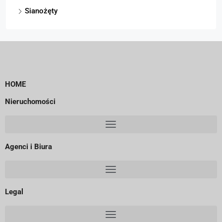
Sianożęty
HOME
Nieruchomości
Agenci i Biura
Legal