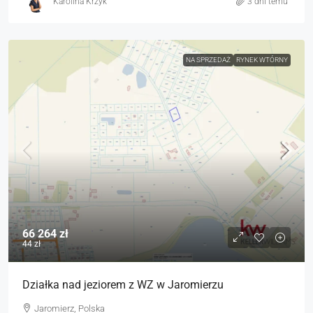
Karolina Krzyk
3 dni temu
NA SPRZEDAŻ
RYNEK WTÓRNY
66 264 zł
44 zł
Działka nad jeziorem z WZ w Jaromierzu
Jaromierz, Polska