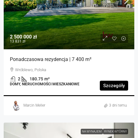
2 500 000 zł
13 831 zł
Ponadczasowa rezydencja | 7 400 m²
Wróblewo, Polska
2
180.75
m²
DOMY, NIERUCHOMOŚCI MIESZKANIOWE
Szczegóły
Marcin Meller
3 dni temu
NA WYNAJEM
RYNEK WTÓRNY